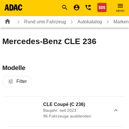
Navigation
Suche
Seiteninhalt
Fußzeile
Nothilfe
MENÜ
Rund ums Fahrzeug
Autokatalog
Marken
Mercedes-Benz CLE 236
Modelle
Filter
CLE Coupé (C 236)
Baujahr: seit 2023
96
Fahrzeug
e
ausblenden