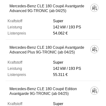
Fahrzeug
Mercedes-Benz CLE 180 Coupé Avantgarde
Advanced 9G-TRONIC (ab 04/25)
Kraftstoff
Super
142 kW
193 PS
54.062 €
Leistung
Mercedes-Benz CLE 180 Coupé Avantgarde
Listenpreis
Advanced Plus 9G-TRONIC (ab 04/25)
Super
Zum Vergleich hinzufügen
142 kW
193 PS
55.311 €
Mercedes-Benz CLE 180 Coupé Edition
Avantgarde 9G-TRONIC (ab 04/25)
Super