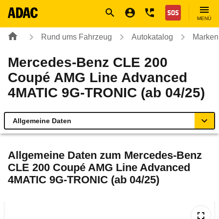
Navigation
Suche
Seiteninhalt
Fußzeile
Nothilfe
MENÜ
Rund ums Fahrzeug
Autokatalog
Marken
Mercedes-Benz CLE 200
Coupé AMG Line Advanced
4MATIC 9G-TRONIC (ab 04/25)
Allgemeine Daten
Allgemeine Daten
Allgemeine Daten zum
Mercedes-Benz
CLE 200 Coupé AMG Line Advanced
Technische Daten
4MATIC 9G-TRONIC (ab 04/25)
Ähnliche Autotests