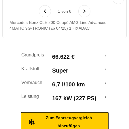
Laufende Kosten
1
von
8
Rückrufe & Mängel
Mercedes-Benz CLE 200 Coupé AMG Line Advanced
4MATIC 9G-TRONIC (ab 04/25) 1
© ADAC
Crashtest
Grundpreis
66.622 €
Kraftstoff
Super
Verbrauch
6,7 l/100 km
Leistung
167 kW (227 PS)
Zum Fahrzeugvergleich
hinzufügen