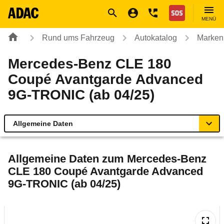
Navigation
Suche
Seiteninhalt
Fußzeile
Nothilfe
MENÜ
Rund ums Fahrzeug
Autokatalog
Marken
Mercedes-Benz CLE 180
Coupé Avantgarde Advanced
9G-TRONIC (ab 04/25)
Allgemeine Daten
Allgemeine Daten
Allgemeine Daten zum
Mercedes-Benz
CLE 180 Coupé Avantgarde Advanced
Technische Daten
9G-TRONIC (ab 04/25)
Ähnliche Autotests