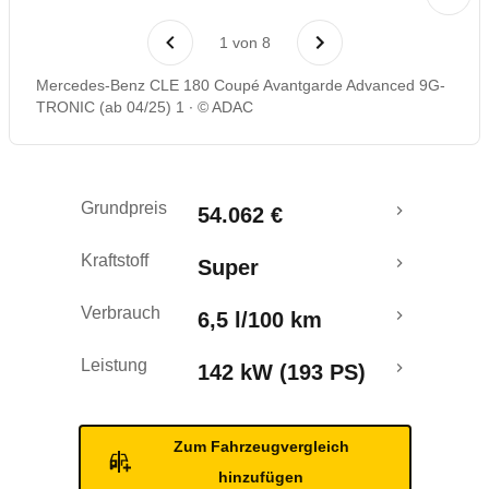
Laufende Kosten
1
von
8
Rückrufe & Mängel
Mercedes-Benz CLE 180 Coupé Avantgarde Advanced 9G-
TRONIC (ab 04/25) 1
© ADAC
Crashtest
Grundpreis
54.062 €
Kraftstoff
Super
Verbrauch
6,5 l/100 km
Leistung
142 kW (193 PS)
Zum Fahrzeugvergleich
hinzufügen