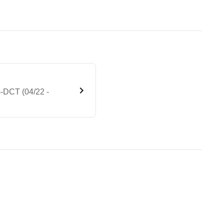
-DCT (04/22 -
DITION 2022 4MATIC 8G-DCT (
te Fahrzeug.
n erheblich.