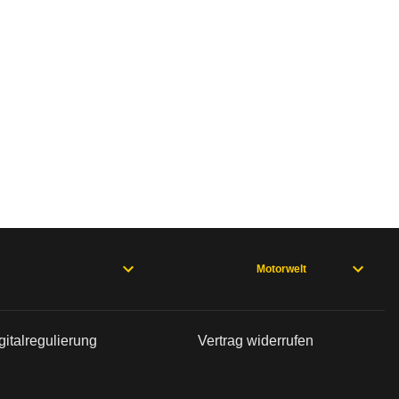
n sind, entnehmen Sie bitte dem Rückruf, da häufi
 2023)
Motorwelt
), EQA 243 (03/21 - 10/23), EQB 243 (11/21 - 10/23), GLA 247 (0
gitalregulierung
Vertrag widerrufen
 (03/17 - 11/18), B-Klasse 247 (02/19 - 10/22), C-Klasse 205 (