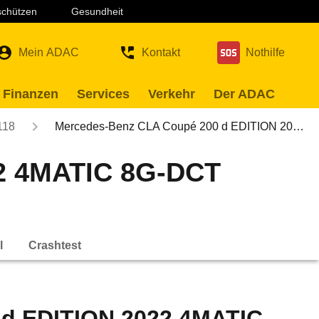
 schützen
Gesundheit
Mein ADAC
Kontakt
Nothilfe
 Finanzen
Services
Verkehr
Der ADAC
118
Mercedes-Benz CLA Coupé 200 d EDITION 20…
2 4MATIC 8G-DCT
l
Crashtest
 d EDITION 2022 4MATIC