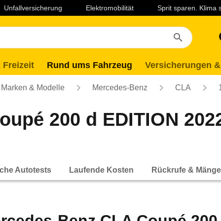
Unfallversicherung
Elektromobilität
Sprit sparen. Klima
 Freizeit
Rund ums Fahrzeug
Versicherungen &
Marken & Modelle
Mercedes-Benz
CLA
oupé 200 d EDITION 202
che Autotests
Laufende Kosten
Rückrufe & Mänge
rcedes-Benz CLA Coupé 200