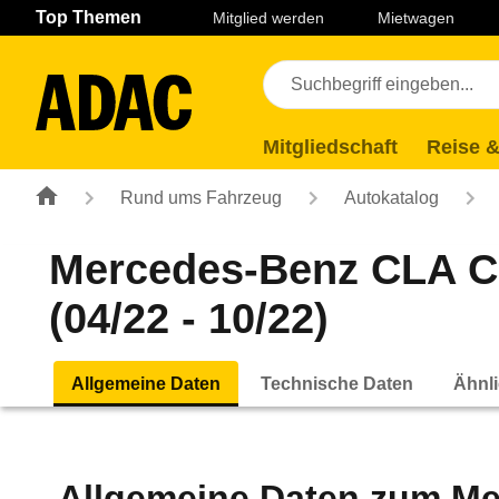
Navigation
Suche
Seiteninhalt
Fußzeile
Top Themen
Mitglied werden
Mietwagen
Mitgliedschaft
Reise &
Rund ums Fahrzeug
Autokatalog
Mercedes-Benz CLA C
(04/22 - 10/22)
Allgemeine Daten
Technische Daten
Ähnli
Allgemeine Daten zum
Me