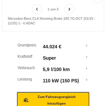
Rückrufe & Mängel
1
von
5
Mercedes-Benz CLA Shooting Brake 180 7G-DCT (01/25 -
11/25) 1
© ADAC
Grundpreis
44.024 €
Kraftstoff
Super
Verbrauch
5,9 l/100 km
Leistung
110 kW (150 PS)
Zum Fahrzeugvergleich
hinzufügen