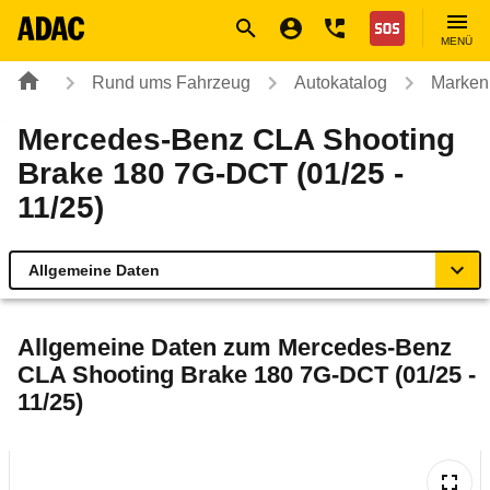
Navigation
Suche
Seiteninhalt
Fußzeile
Nothilfe
MENÜ
Rund ums Fahrzeug
Autokatalog
Marken
Mercedes-Benz CLA Shooting
Brake 180 7G-DCT (01/25 -
11/25)
Allgemeine Daten
Allgemeine Daten
Allgemeine Daten zum
Mercedes-Benz
CLA Shooting Brake 180 7G-DCT (01/25 -
Technische Daten
11/25)
Laufende Kosten