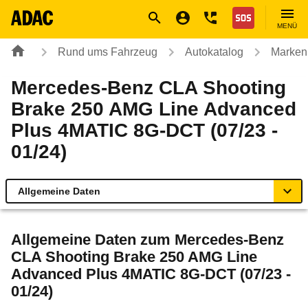
Navigation
Suche
Seiteninhalt
Fußzeile
Nothilfe
MENÜ
Rund ums Fahrzeug
Autokatalog
Marken
Mercedes-Benz CLA Shooting
Brake 250 AMG Line Advanced
Plus 4MATIC 8G-DCT (07/23 -
01/24)
Allgemeine Daten
Allgemeine Daten
Allgemeine Daten zum
Mercedes-Benz
CLA Shooting Brake 250 AMG Line
Technische Daten
Advanced Plus 4MATIC 8G-DCT (07/23 -
01/24)
Laufende Kosten