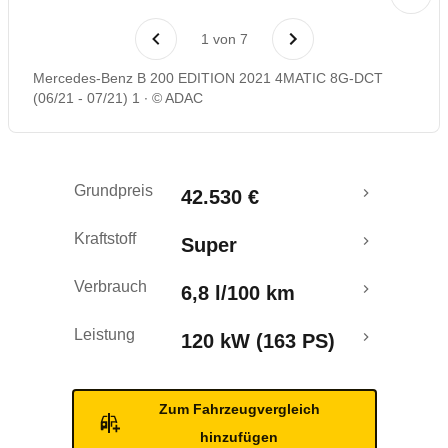
Laufende Kosten
1
von
7
Rückrufe & Mängel
Mercedes-Benz B 200 EDITION 2021 4MATIC 8G-DCT
(06/21 - 07/21) 1
© ADAC
Crashtest
Grundpreis
42.530 €
Kraftstoff
Super
Verbrauch
6,8 l/100 km
Leistung
120 kW (163 PS)
Zum Fahrzeugvergleich
hinzufügen