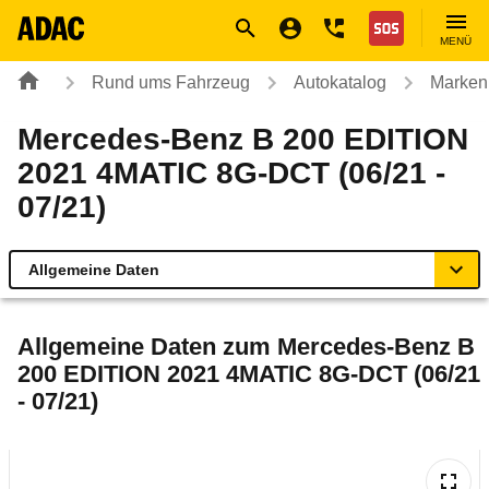
Navigation
Suche
Seiteninhalt
Fußzeile
Nothilfe
MENÜ
Rund ums Fahrzeug
Autokatalog
Marken
Mercedes-Benz B 200 EDITION
2021 4MATIC 8G-DCT (06/21 -
07/21)
Allgemeine Daten
Allgemeine Daten
Allgemeine Daten zum
Mercedes-Benz B
200 EDITION 2021 4MATIC 8G-DCT (06/21
Technische Daten
- 07/21)
Ähnliche Autotests