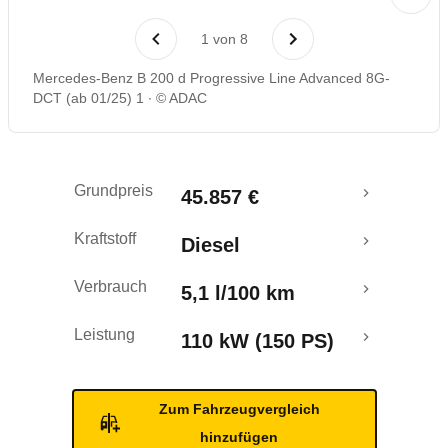
Laufende Kosten
1
von
8
Rückrufe & Mängel
Mercedes-Benz B 200 d Progressive Line Advanced 8G-
DCT (ab 01/25) 1
© ADAC
Grundpreis
45.857 €
Kraftstoff
Diesel
Verbrauch
5,1 l/100 km
Leistung
110 kW (150 PS)
Zum Fahrzeugvergleich
hinzufügen