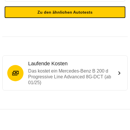
Zu den ähnlichen Autotests
Laufende Kosten
Das kostet ein Mercedes-Benz B 200 d
Progressive Line Advanced 8G-DCT (ab
01/25)
Testergebnisse von ähnlichen Autos
Laufende Kosten
Rückrufe & Mängel des Mercedes-Benz B-
Technische Daten des
Mercedes-Benz B 2