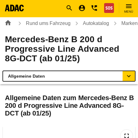
Navigation
Suche
Seiteninhalt
Fußzeile
Nothilfe
MENÜ
Rund ums Fahrzeug
Autokatalog
Marken
Mercedes-Benz B 200 d
Progressive Line Advanced
8G-DCT (ab 01/25)
Allgemeine Daten
Allgemeine Daten
Allgemeine Daten zum
Mercedes-Benz B
200 d Progressive Line Advanced 8G-
Technische Daten
DCT (ab 01/25)
Ähnliche Autotests