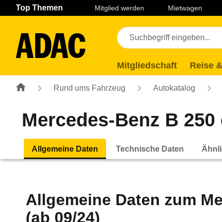
Navigation
Suche
Seiteninhalt
Fußzeile
Top Themen
Mitglied werden
Mietwagen
Mitgliedschaft
Reise &
Rund ums Fahrzeug
Autokatalog
Mercedes-Benz B 250 
Allgemeine Daten
Technische Daten
Ähnli
Allgemeine Daten zum
Me
(ab 09/24)