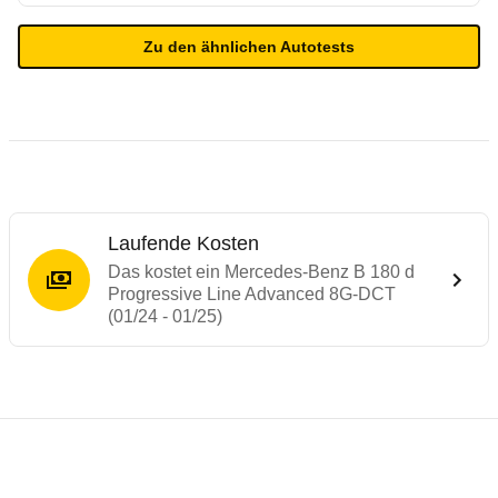
Zu den ähnlichen Autotests
Laufende Kosten
Das kostet ein Mercedes-Benz B 180 d
Progressive Line Advanced 8G-DCT
(01/24 - 01/25)
Testergebnisse von ähnlichen Autos
Laufende Kosten
Rückrufe & Mängel des Mercedes-Benz B-
Technische Daten des
Mercedes-Benz B 1