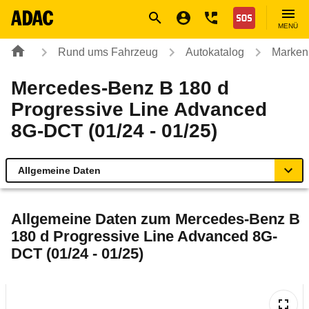
Navigation
Suche
Seiteninhalt
Fußzeile
Nothilfe
MENÜ
Rund ums Fahrzeug
Autokatalog
Marken
Mercedes-Benz B 180 d
Progressive Line Advanced
8G-DCT (01/24 - 01/25)
Allgemeine Daten
Allgemeine Daten
Allgemeine Daten zum
Mercedes-Benz B
180 d Progressive Line Advanced 8G-
Technische Daten
DCT (01/24 - 01/25)
Ähnliche Autotests