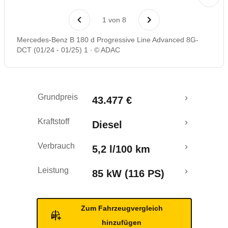
Laufende Kosten
1
von
8
Rückrufe & Mängel
Mercedes-Benz B 180 d Progressive Line Advanced 8G-
DCT (01/24 - 01/25) 1
© ADAC
Grundpreis
43.477 €
Kraftstoff
Diesel
Verbrauch
5,2 l/100 km
Leistung
85 kW (116 PS)
Zum Fahrzeugvergleich
hinzufügen