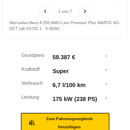
Laufende Kosten
1
von
7
Rückrufe & Mängel
Mercedes-Benz A 250 AMG-Line Premium Plus 4MATIC 8G-
DCT (ab 01/25) 1
© ADAC
Grundpreis
59.387 €
Kraftstoff
Super
Verbrauch
6,7 l/100 km
Leistung
175 kW (238 PS)
Zum Fahrzeugvergleich
hinzufügen