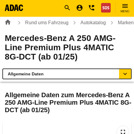
Navigation
Suche
Seiteninhalt
Fußzeile
Nothilfe
MENÜ
Rund ums Fahrzeug
Autokatalog
Marken
Mercedes-Benz A 250 AMG-
Line Premium Plus 4MATIC
8G-DCT (ab 01/25)
Allgemeine Daten
Allgemeine Daten
Allgemeine Daten zum
Mercedes-Benz A
250 AMG-Line Premium Plus 4MATIC 8G-
Technische Daten
DCT (ab 01/25)
Ähnliche Autotests