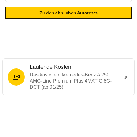
Zu den ähnlichen Autotests
Laufende Kosten
Das kostet ein Mercedes-Benz A 250
AMG-Line Premium Plus 4MATIC 8G-
DCT (ab 01/25)
Testergebnisse von ähnlichen Autos
Laufende Kosten
Rückrufe & Mängel des Mercedes-Benz A-
Technische Daten des
Mercedes-Benz A 