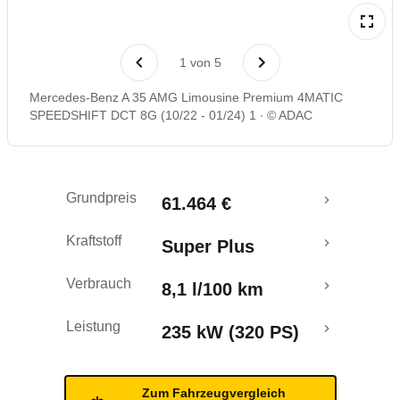
Laufende Kosten
1
von
5
Rückrufe & Mängel
Mercedes-Benz A 35 AMG Limousine Premium 4MATIC
SPEEDSHIFT DCT 8G (10/22 - 01/24) 1
© ADAC
Grundpreis
61.464 €
Kraftstoff
Super Plus
Verbrauch
8,1 l/100 km
Leistung
235 kW (320 PS)
Zum Fahrzeugvergleich