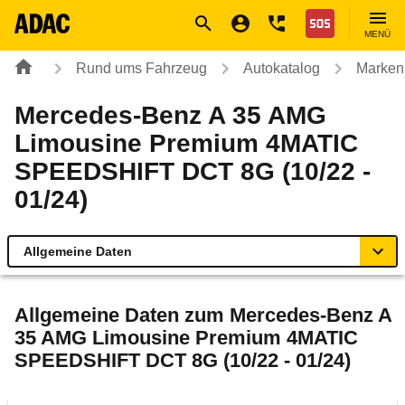
Navigation
Suche
Seiteninhalt
Fußzeile
Nothilfe
MENÜ
Rund ums Fahrzeug
Autokatalog
Marken
Mercedes-Benz A 35 AMG
Limousine Premium 4MATIC
SPEEDSHIFT DCT 8G (10/22 -
01/24)
Allgemeine Daten
Allgemeine Daten
Allgemeine Daten zum
Mercedes-Benz A
35 AMG Limousine Premium 4MATIC
Technische Daten
SPEEDSHIFT DCT 8G (10/22 - 01/24)
Ähnliche Autotests