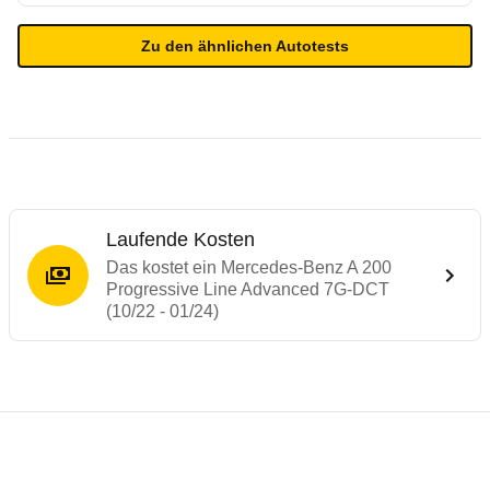
Zu den ähnlichen Autotests
Laufende Kosten
Das kostet ein Mercedes-Benz A 200
Progressive Line Advanced 7G-DCT
(10/22 - 01/24)
Testergebnisse von ähnlichen Autos
Laufende Kosten
Rückrufe & Mängel des Mercedes-Benz A-
Technische Daten des
Mercedes-Benz A 2