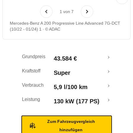
Laufende Kosten
1
von
7
Rückrufe & Mängel
Mercedes-Benz A 200 Progressive Line Advanced 7G-DCT
(10/22 - 01/24) 1
© ADAC
Grundpreis
43.584 €
Kraftstoff
Super
Verbrauch
5,9 l/100 km
Leistung
130 kW (177 PS)
Zum Fahrzeugvergleich
hinzufügen