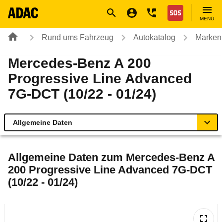
Navigation
Suche
Seiteninhalt
Fußzeile
Nothilfe
MENÜ
Rund ums Fahrzeug
Autokatalog
Marken
Mercedes-Benz A 200
Progressive Line Advanced
7G-DCT (10/22 - 01/24)
Allgemeine Daten
Allgemeine Daten
Allgemeine Daten zum
Mercedes-Benz A
200 Progressive Line Advanced 7G-DCT
Technische Daten
(10/22 - 01/24)
Ähnliche Autotests