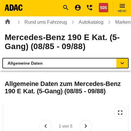
Navigation
Suche
Seiteninhalt
Fußzeile
Nothilfe
MENÜ
Rund ums Fahrzeug
Autokatalog
Marken
Mercedes-Benz 190 E Kat. (5-
Gang) (08/85 - 09/88)
Allgemeine Daten
Allgemeine Daten
Allgemeine Daten zum
Mercedes-Benz
190 E Kat. (5-Gang) (08/85 - 09/88)
Technische Daten
Laufende Kosten
Rückrufe & Mängel
1
von
5