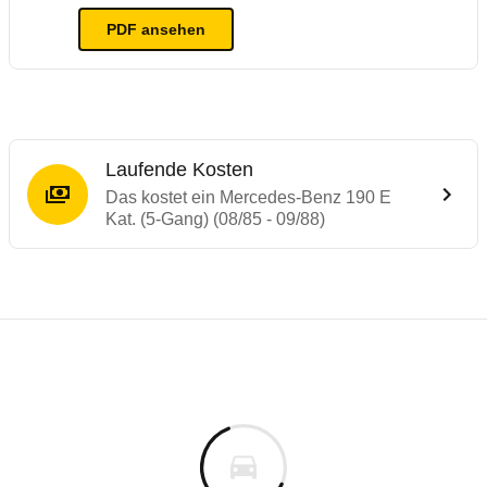
PDF ansehen
Laufende Kosten
Das kostet ein Mercedes-Benz 190 E
Kat. (5-Gang) (08/85 - 09/88)
Laufende Kosten
Rückrufe & Mängel des Mercedes-Benz 19
Technische Daten des
Mercedes-Benz 190 
Individuelle Berechnung
Berechnung
€
Keine gemeldeten Mängel
is
k.A.