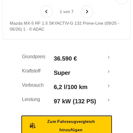
Laufende Kosten
1
von
7
Rückrufe & Mängel
Mazda MX-5 RF 1.5 SKYACTIV-G 132 Prime-Line (09/25 -
06/26) 1
© ADAC
Grundpreis
36.590 €
Kraftstoff
Super
Verbrauch
6,2 l/100 km
Leistung
97 kW (132 PS)
Zum Fahrzeugvergleich
hinzufügen