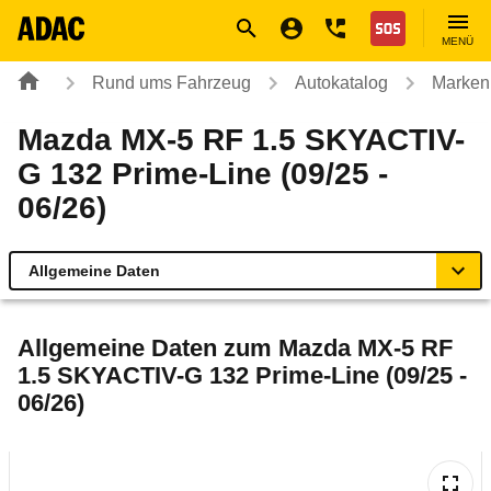
Navigation
Suche
Seiteninhalt
Fußzeile
Nothilfe
MENÜ
Rund ums Fahrzeug
Autokatalog
Marken
Mazda MX-5 RF 1.5 SKYACTIV-
G 132 Prime-Line (09/25 -
06/26)
Allgemeine Daten
Allgemeine Daten
Allgemeine Daten zum
Mazda MX-5 RF
1.5 SKYACTIV-G 132 Prime-Line (09/25 -
Technische Daten
06/26)
Ähnliche Autotests