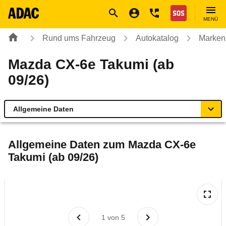
Navigation
Suche
Seiteninhalt
Fußzeile
Nothilfe
MENÜ
Rund ums Fahrzeug
Autokatalog
Marken
Mazda CX-6e Takumi (ab
09/26)
Allgemeine Daten
Allgemeine Daten
Allgemeine Daten zum
Mazda CX-6e
Takumi (ab 09/26)
Technische Daten
Laufende Kosten
Rückrufe & Mängel
1
von
5