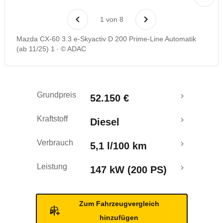
Laufende Kosten
1
von
8
Rückrufe & Mängel
Mazda CX-60 3.3 e-Skyactiv D 200 Prime-Line Automatik
(ab 11/25) 1
© ADAC
Crashtest
Grundpreis
52.150 €
Kraftstoff
Diesel
Verbrauch
5,1 l/100 km
Leistung
147 kW (200 PS)
Zum Fahrzeugvergleich
hinzufügen