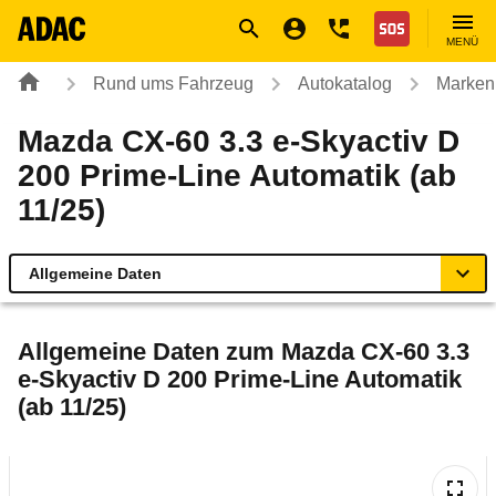
Navigation
Suche
Seiteninhalt
Fußzeile
Nothilfe
MENÜ
Rund ums Fahrzeug
Autokatalog
Marken
Mazda CX-60 3.3 e-Skyactiv D
200 Prime-Line Automatik (ab
11/25)
Allgemeine Daten
Allgemeine Daten
Allgemeine Daten zum
Mazda CX-60 3.3
e-Skyactiv D 200 Prime-Line Automatik
Technische Daten
(ab 11/25)
Ähnliche Autotests