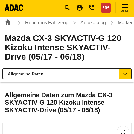
Navigation
Suche
Seiteninhalt
Fußzeile
Nothilfe
MENÜ
Rund ums Fahrzeug
Autokatalog
Marken
Mazda CX-3 SKYACTIV-G 120
Kizoku Intense SKYACTIV-
Drive (05/17 - 06/18)
Allgemeine Daten
Allgemeine Daten
Allgemeine Daten zum
Mazda CX-3
SKYACTIV-G 120 Kizoku Intense
Technische Daten
SKYACTIV-Drive (05/17 - 06/18)
Ähnliche Autotests