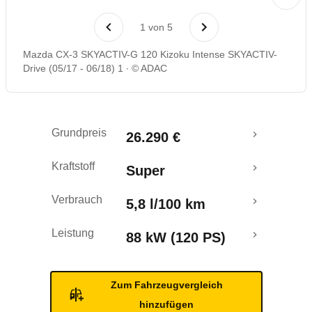
Laufende Kosten
1
von
5
Rückrufe & Mängel
Mazda CX-3 SKYACTIV-G 120 Kizoku Intense SKYACTIV-
Drive (05/17 - 06/18) 1
© ADAC
Crashtest
Grundpreis
26.290 €
Kraftstoff
Super
Verbrauch
5,8 l/100 km
Leistung
88 kW (120 PS)
Zum Fahrzeugvergleich
hinzufügen