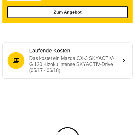
Zum Angebot
Laufende Kosten
Das kostet ein Mazda CX-3 SKYACTIV-
G 120 Kizoku Intense SKYACTIV-Drive
(05/17 - 06/18)
Testergebnisse von ähnlichen Autos
Laufende Kosten
Rückrufe & Mängel des Mazda CX-3
Crashtest Mazda CX-3
Technische Daten des
Mazda CX-3 SKYACT
Hier finden Sie eine Übersicht aller Autotests aus de
Der Mazda CX-3 zeigt Schwächen beim Insassenschutz un
Individuelle Berechnung
Berechnung
€