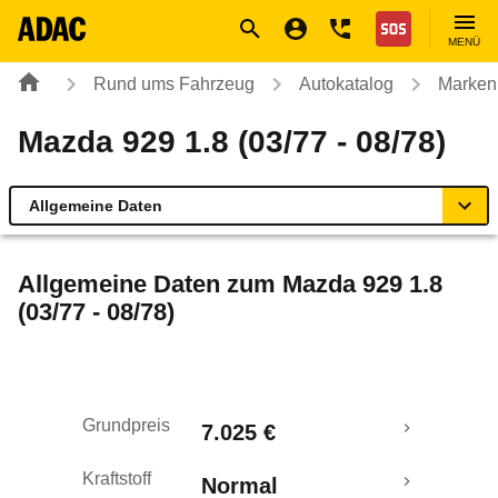
Navigation
Suche
Seiteninhalt
Fußzeile
Nothilfe
MENÜ
Rund ums Fahrzeug
Autokatalog
Marken
Mazda 929 1.8 (03/77 - 08/78)
Allgemeine Daten
Allgemeine Daten
Allgemeine Daten zum
Mazda 929 1.8
(03/77 - 08/78)
Technische Daten
Rückrufe & Mängel
Grundpreis
7.025 €
Kraftstoff
Normal