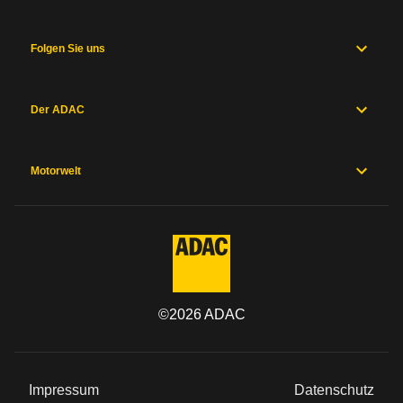
und
Fahrwerk
Messwerte
Folgen Sie uns
Hersteller
Sicherheitsausstattung
Herstellergarantien
Der ADAC
Preise und
Ausstattung
Motorwelt
Allgemein
Kategorie
Marke
©
2026
ADAC
Modell
Impressum
Datenschutz
Baureihe