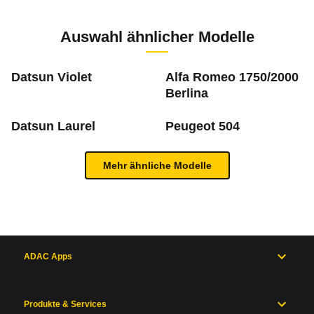
ch
Zur Mängelmeldung
3 PS)
Auswahl ähnlicher Modelle
cm
Datsun Violet
Alfa Romeo 1750/2000
m
Berlina
Was ist die Pannenstatistik?
Datsun Laurel
Peugeot 504
In der ADAC Pannenstatistik sieht man, welche 
Inhaltsverzeichnis
Mehr ähnliche Modelle
mehr zur Pannenstatistik Methode
Allgemein
Motor
und
Antrieb
ADAC Apps
Maße
und
Zum Mängelforum
Gewichte
Produkte & Services
Karosserie