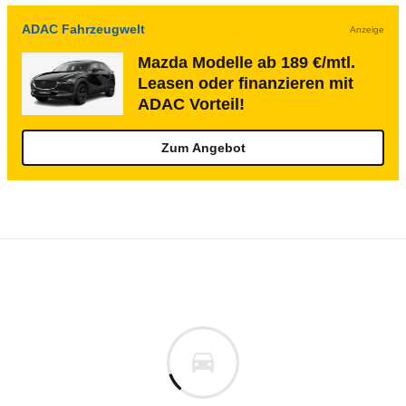
ADAC Fahrzeugwelt
Anzeige
Mazda Modelle ab 189 €/mtl.
Leasen oder finanzieren mit
ADAC Vorteil!
Zum Angebot
Rückrufe & Mängel des Mazda 929
Technische Daten des
Mazda 929 1.8 (03/7
Keine gemeldeten Mängel
is
Aktuell liegen uns keine Informationen zu Mängeln vo