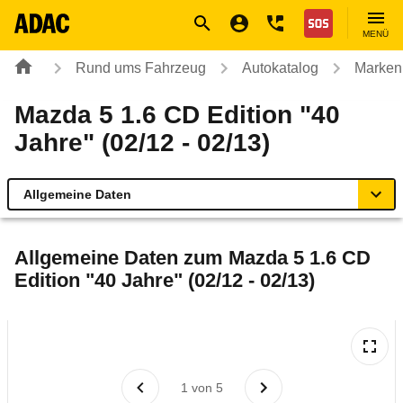
Navigation
Suche
Seiteninhalt
Fußzeile
Nothilfe
MENÜ
Rund ums Fahrzeug
Autokatalog
Marken
Mazda 5 1.6 CD Edition "40
Jahre" (02/12 - 02/13)
Allgemeine Daten
Allgemeine Daten
Allgemeine Daten zum
Mazda 5 1.6 CD
Edition "40 Jahre" (02/12 - 02/13)
Technische Daten
Laufende Kosten
Rückrufe & Mängel
1
von
5