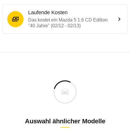
Laufende Kosten
Das kostet ein Mazda 5 1.6 CD Edition
"40 Jahre" (02/12 - 02/13)
Laufende Kosten
Rückrufe & Mängel des Mazda 5
Technische Daten des
Mazda 5 1.6 CD Edit
Individuelle Berechnung
Berechnung
€
Keine gemeldeten Mängel
is
k.A.
Fahrzeugpreis
Aktuell liegen uns keine Informationen zu Mängeln vo
0 km
h
Zur Mängelmeldung
Haltedauer
5 PS)
Auswahl ähnlicher Modelle