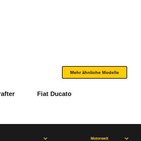
(10/20 - 05/22)
renen Geschwindigkeit und der Außentemperatur bes
bleme mit Ihrem Fahrzeug haben. Ihre Meldungen w
Mehr ähnliche Modelle
after
Fiat Ducato
Motorwelt