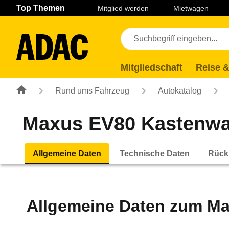
Navigation
Suche
Seiteninhalt
Fußzeile
Top Themen
Mitglied werden
Mietwagen
Mitgliedschaft
Reise &
Rund ums Fahrzeug
Autokatalog
Maxus EV80 Kastenwag
Allgemeine Daten
Technische Daten
Rück
Allgemeine Daten zum
Ma