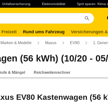
Unfallversicherung
Elektromobilität
Sprit sparen. Klima
 Freizeit
Rund ums Fahrzeug
Versicherungen &
Marken & Modelle
Maxus
EV80
1. Gener
en (56 kWh) (10/20 - 05/
rufe & Mängel
Reichweitenrechner
xus EV80 Kastenwagen (56 kW