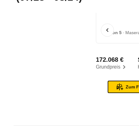
1 von 5
Masera
172.068 €
Grundpreis
Zum F