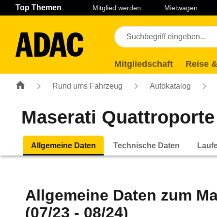
Navigation
Suche
Seiteninhalt
Fußzeile
Top Themen
Mitglied werden
Mietwagen
Mitgliedschaft
Reise &
Rund ums Fahrzeug
Autokatalog
Maserati Quattroporte
Allgemeine Daten
Technische Daten
Lauf
Allgemeine Daten zum
Ma
(07/23 - 08/24)