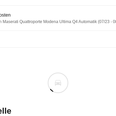
osten
n Maserati Quattroporte Modena Ultima Q4 Automatik (07/23 - 0
ati Quattroporte
ati Quattroporte Modena Ulti
cm
m
uges informieren. Welche Fahrzeuge genau betroffe
lle