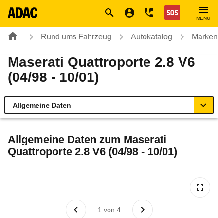
Navigation
Suche
Seiteninhalt
Fußzeile
Nothilfe
MENÜ
Rund ums Fahrzeug
Autokatalog
Marken
Maserati Quattroporte 2.8 V6
(04/98 - 10/01)
Allgemeine Daten
Allgemeine Daten
Allgemeine Daten zum
Maserati
Quattroporte 2.8 V6 (04/98 - 10/01)
Technische Daten
Laufende Kosten
Rückrufe & Mängel
1
von
4