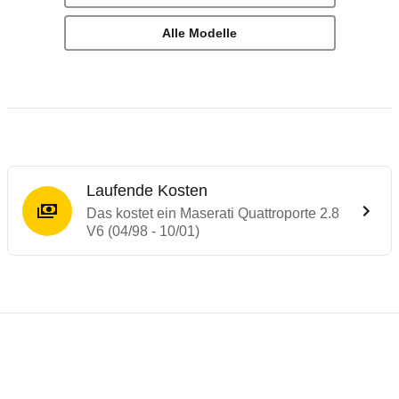
Alle Modelle
Laufende Kosten
Das kostet ein Maserati Quattroporte 2.8
V6 (04/98 - 10/01)
Laufende Kosten
Rückrufe & Mängel des Maserati Quattropo
Technische Daten des
Maserati Quattropor