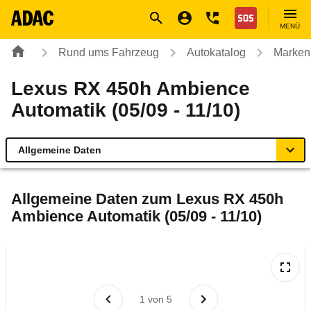
Navigation
Suche
Seiteninhalt
Fußzeile
Nothilfe
MENÜ
Rund ums Fahrzeug
Autokatalog
Marken
Lexus RX 450h Ambience
Automatik (05/09 - 11/10)
Allgemeine Daten
Allgemeine Daten
Allgemeine Daten zum
Lexus RX 450h
Ambience Automatik (05/09 - 11/10)
Technische Daten
Ähnliche Autotests
Laufende Kosten
1
von
5