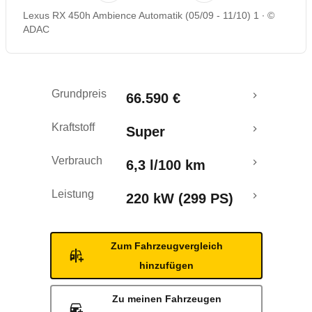
Lexus RX 450h Ambience Automatik (05/09 - 11/10) 1
©
Rückrufe & Mängel
ADAC
Grundpreis
66.590 €
Kraftstoff
Super
Verbrauch
6,3 l/100 km
Leistung
220 kW (299 PS)
Zum Fahrzeugvergleich
hinzufügen
Zu meinen Fahrzeugen