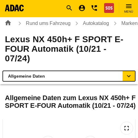
Navigation
Suche
Seiteninhalt
Fußzeile
Nothilfe
MENÜ
Rund ums Fahrzeug
Autokatalog
Marken
Lexus NX 450h+ F SPORT E-
FOUR Automatik (10/21 -
07/24)
Allgemeine Daten
Allgemeine Daten
Allgemeine Daten zum
Lexus NX 450h+ F
SPORT E-FOUR Automatik (10/21 - 07/24)
Technische Daten
Ähnliche Autotests