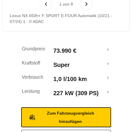
Laufende Kosten
1
von
8
Lexus NX 450h+ F SPORT E-FOUR Automatik (10/21 -
Rückrufe & Mängel
07/24) 1
© ADAC
Reichweitenrechner
Grundpreis
73.990 €
Crashtest
Kraftstoff
Super
Verbrauch
1,0 l/100 km
Leistung
227 kW (309 PS)
Zum Fahrzeugvergleich
hinzufügen