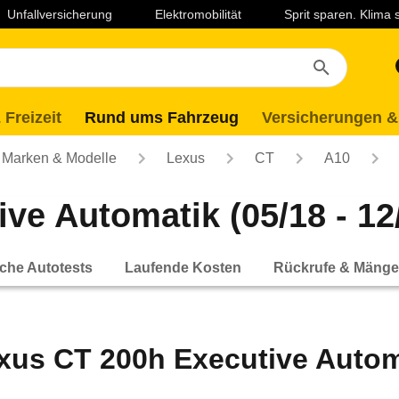
Unfallversicherung
Elektromobilität
Sprit sparen. Klima
 Freizeit
Rund ums Fahrzeug
Versicherungen &
Marken & Modelle
Lexus
CT
A10
ve Automatik (05/18 - 12
che Autotests
Laufende Kosten
Rückrufe & Mänge
xus CT 200h Executive Automa