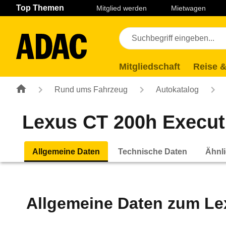
Navigation
Suche
Seiteninhalt
Fußzeile
Top Themen
Mitglied werden
Mietwagen
Mitgliedschaft
Reise &
Rund ums Fahrzeug
Autokatalog
Lexus CT 200h Executi
Allgemeine Daten
Technische Daten
Ähnli
Allgemeine Daten zum
Le