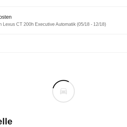
osten
in Lexus CT 200h Executive Automatik (05/18 - 12/18)
n Autos
s CT
 CT 200h Executive Automatik
s derselben Baureihengeneration wie das ausgewähl
m
uges informieren. Welche Fahrzeuge genau betroffe
lle