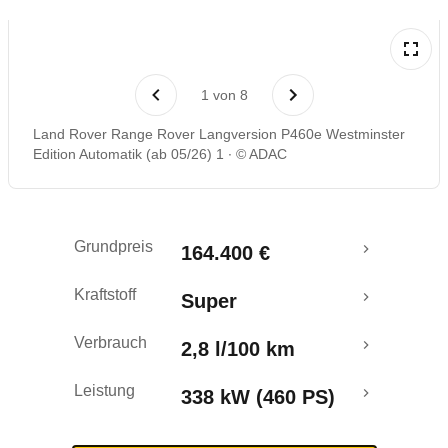
Laufende Kosten
1
von
8
Rückrufe & Mängel
Land Rover Range Rover Langversion P460e Westminster
Edition Automatik (ab 05/26) 1
© ADAC
Reichweitenrechner
Crashtest
Grundpreis
164.400 €
Kraftstoff
Super
Verbrauch
2,8 l/100 km
Leistung
338 kW (460 PS)