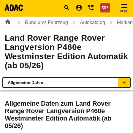
Navigation
Suche
Seiteninhalt
Fußzeile
Nothilfe
MENÜ
Rund ums Fahrzeug
Autokatalog
Marken
Land Rover Range Rover
Langversion P460e
Westminster Edition Automatik
(ab 05/26)
Allgemeine Daten
Allgemeine Daten
Allgemeine Daten zum
Land Rover
Range Rover Langversion P460e
Technische Daten
Westminster Edition Automatik (ab
05/26)
Ähnliche Autotests