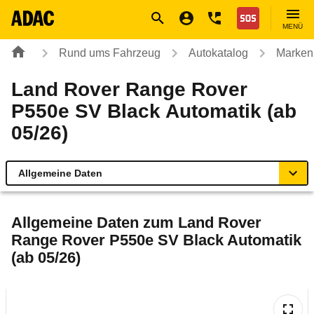
Navigation
Suche
Seiteninhalt
Fußzeile
Nothilfe
MENÜ
Rund ums Fahrzeug
Autokatalog
Marken
Land Rover Range Rover
P550e SV Black Automatik (ab
05/26)
Allgemeine Daten
Allgemeine Daten
Allgemeine Daten zum
Land Rover
Range Rover P550e SV Black Automatik
Technische Daten
(ab 05/26)
Ähnliche Autotests