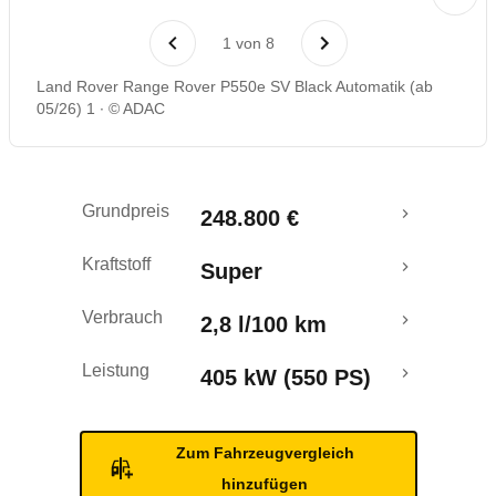
Laufende Kosten
1
von
8
Rückrufe & Mängel
Land Rover Range Rover P550e SV Black Automatik (ab
05/26) 1
© ADAC
Reichweitenrechner
Crashtest
Grundpreis
248.800 €
Kraftstoff
Super
Verbrauch
2,8 l/100 km
Leistung
405 kW (550 PS)
Zum Fahrzeugvergleich
hinzufügen