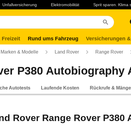
Unfallversicherung
Elektromobilität
Sprit sparen. Klima
 Freizeit
Rund ums Fahrzeug
Versicherungen &
Marken & Modelle
Land Rover
Range Rover
er P380 Autobiography A
che Autotests
Laufende Kosten
Rückrufe & Mänge
nd Rover Range Rover P380 