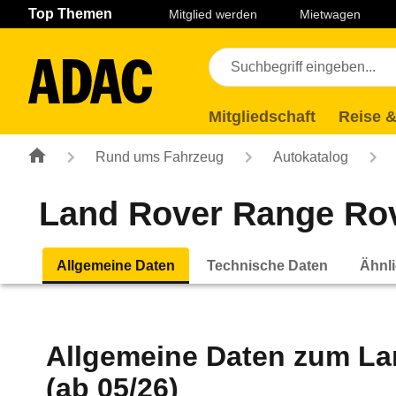
Navigation
Suche
Seiteninhalt
Fußzeile
Top Themen
Mitglied werden
Mietwagen
Mitgliedschaft
Reise &
Rund ums Fahrzeug
Autokatalog
Land Rover Range Rov
Allgemeine Daten
Technische Daten
Ähnli
Allgemeine Daten zum
La
(ab 05/26)