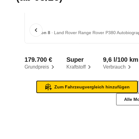
1 von 8
Land Rover Range Rover P380 Autobiograp
179.700 €
Super
9,6 l/100 km
Grundpreis
Kraftstoff
Verbrauch
Zum Fahrzeugvergleich hinzufügen
Alle M