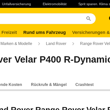
Unfallversicherung
Elektromobilität
Sprit sparen. Klima
 Freizeit
Rund ums Fahrzeug
Versicherungen &
Marken & Modelle
Land Rover
Range Rover Vel
er Velar P400 R-Dynamic
ende Kosten
Rückrufe & Mängel
Crashtest
nd Rover Range Rover Velar