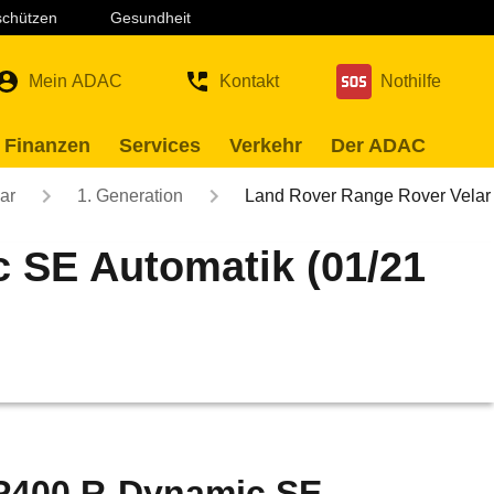
 schützen
Gesundheit
Mein ADAC
Kontakt
Nothilfe
 Finanzen
Services
Verkehr
Der ADAC
ar
1. Generation
Land Rover Range Rover Vela
 SE Automatik (01/21
 P400 R-Dynamic SE