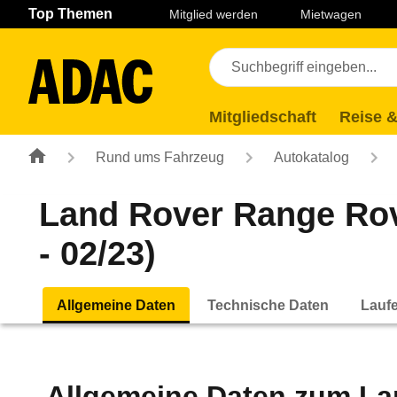
Navigation
Suche
Seiteninhalt
Fußzeile
Top Themen
Mitglied werden
Mietwagen
Mitgliedschaft
Reise &
Rund ums Fahrzeug
Autokatalog
Land Rover Range Rov
- 02/23)
Allgemeine Daten
Technische Daten
Lauf
Allgemeine Daten zum
La