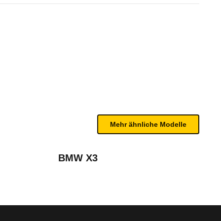
0 R-Dynamic SE Automatik (01
n sind, entnehmen Sie bitte dem Rückruf, da häufi
Mehr ähnliche Modelle
ation (2017 - 2023)
BMW X3
März 2019