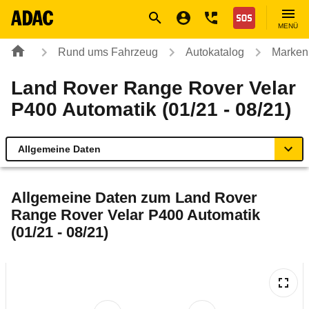
Navigation
Suche
Seiteninhalt
Fußzeile
Nothilfe
MENÜ
Rund ums Fahrzeug
Autokatalog
Marken
Land Rover Range Rover Velar
P400 Automatik (01/21 - 08/21)
Allgemeine Daten
Allgemeine Daten
Allgemeine Daten zum
Land Rover
Range Rover Velar P400 Automatik
Technische Daten
(01/21 - 08/21)
Laufende Kosten
Rückrufe & Mängel