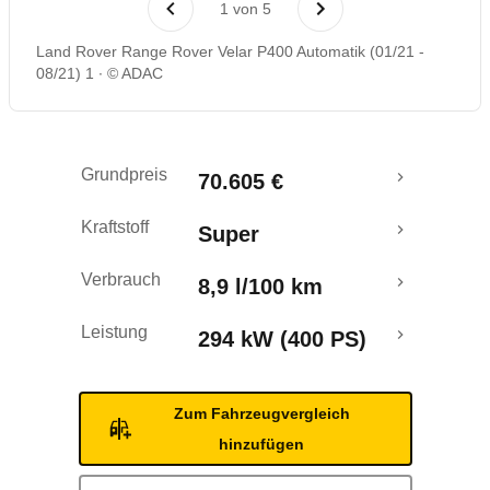
1
von
5
Crashtest
Land Rover Range Rover Velar P400 Automatik (01/21 -
08/21) 1
© ADAC
Grundpreis
70.605 €
Kraftstoff
Super
Verbrauch
8,9 l/100 km
Leistung
294 kW (400 PS)
Zum Fahrzeugvergleich
hinzufügen