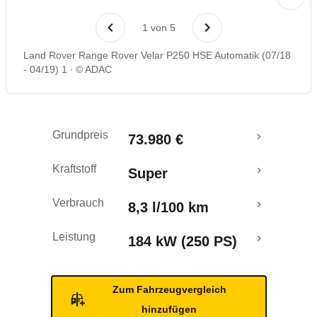
Rückrufe & Mängel
1
von
5
Crashtest
Land Rover Range Rover Velar P250 HSE Automatik (07/18
- 04/19) 1
© ADAC
Grundpreis
73.980 €
Kraftstoff
Super
Verbrauch
8,3 l/100 km
Leistung
184 kW (250 PS)
Zum Fahrzeugvergleich
hinzufügen