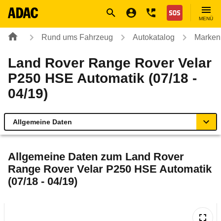
Navigation
Suche
Seiteninhalt
Fußzeile
Nothilfe
MENÜ
Rund ums Fahrzeug
Autokatalog
Marken
Land Rover Range Rover Velar
P250 HSE Automatik (07/18 -
04/19)
Allgemeine Daten
Allgemeine Daten
Allgemeine Daten zum
Land Rover
Range Rover Velar P250 HSE Automatik
Technische Daten
(07/18 - 04/19)
Laufende Kosten