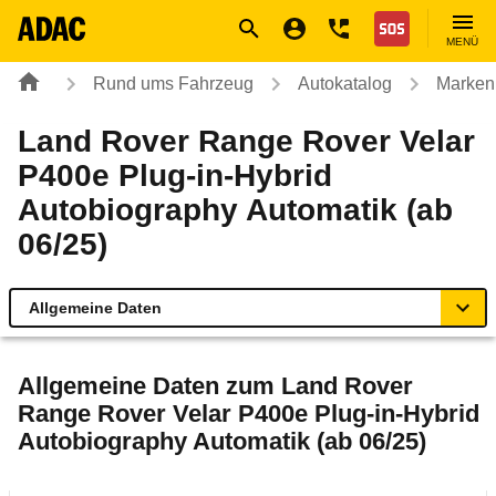
Navigation
Suche
Seiteninhalt
Fußzeile
Nothilfe
MENÜ
Rund ums Fahrzeug
Autokatalog
Marken
Land Rover Range Rover Velar
P400e Plug-in-Hybrid
Autobiography Automatik (ab
06/25)
Allgemeine Daten
Allgemeine Daten
Allgemeine Daten zum
Land Rover
Range Rover Velar P400e Plug-in-Hybrid
Technische Daten
Autobiography Automatik (ab 06/25)
Laufende Kosten