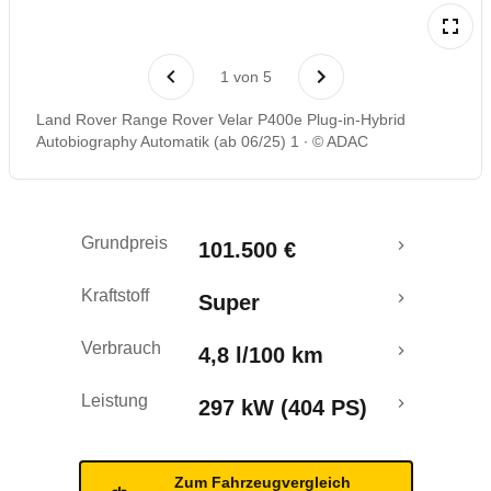
Rückrufe & Mängel
1
von
5
Reichweitenrechner
Land Rover Range Rover Velar P400e Plug-in-Hybrid
Autobiography Automatik (ab 06/25) 1
© ADAC
Grundpreis
101.500 €
Kraftstoff
Super
Verbrauch
4,8 l/100 km
Leistung
297 kW (404 PS)
Zum Fahrzeugvergleich