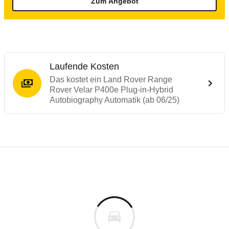
Zum Angebot
Laufende Kosten
Das kostet ein Land Rover Range
Rover Velar P400e Plug-in-Hybrid
Autobiography Automatik (ab 06/25)
Laufende Kosten
Rückrufe & Mängel des Land Rover Range 
Reichweitenrechner
Technische Daten des
Land Rover Range 
Dieser Rechner ermöglicht es Ihnen, die Reichweite Ih
Individuelle Berechnung
Berechnung
€
Rückruf
s
103.655 €
Fahrzeugpreis