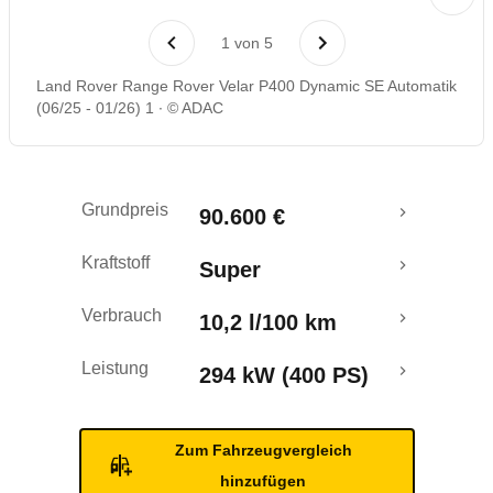
Rückrufe & Mängel
1
von
5
Land Rover Range Rover Velar P400 Dynamic SE Automatik
(06/25 - 01/26) 1
© ADAC
Grundpreis
90.600 €
Kraftstoff
Super
Verbrauch
10,2 l/100 km
Leistung
294 kW (400 PS)
Zum Fahrzeugvergleich
hinzufügen