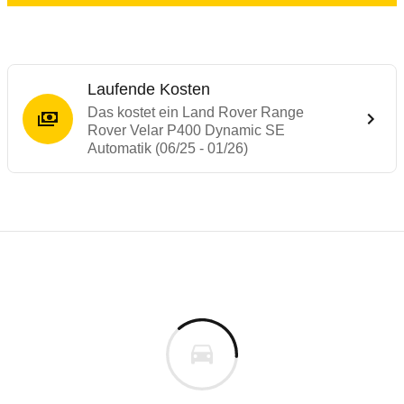
Laufende Kosten
Das kostet ein Land Rover Range
Rover Velar P400 Dynamic SE
Automatik (06/25 - 01/26)
Laufende Kosten
Rückrufe & Mängel des Land Rover Range 
Technische Daten des
Land Rover Range 
Individuelle Berechnung
Berechnung
Rückruf
s
92.755 €
Fahrzeugpreis
Hier können Sie sich zu den Rückrufen des Fahrzeuges 
0 km