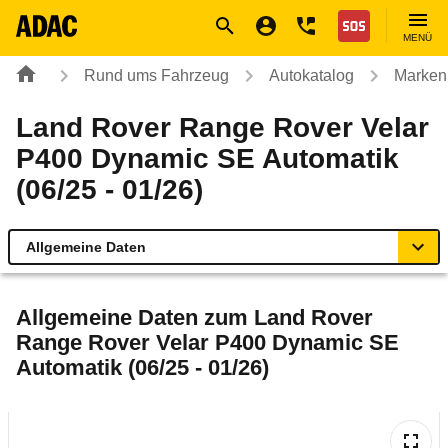
Navigation
Suche
Seiteninhalt
Fußzeile
Nothilfe
MENÜ
Rund ums Fahrzeug
Autokatalog
Marken
Land Rover Range Rover Velar
P400 Dynamic SE Automatik
(06/25 - 01/26)
Allgemeine Daten
Allgemeine Daten
Allgemeine Daten zum
Land Rover
Range Rover Velar P400 Dynamic SE
Technische Daten
Automatik (06/25 - 01/26)
Laufende Kosten