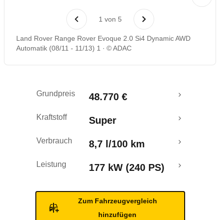
Laufende Kosten
1
von
5
Rückrufe & Mängel
Land Rover Range Rover Evoque 2.0 Si4 Dynamic AWD
Automatik (08/11 - 11/13) 1
© ADAC
Grundpreis
48.770 €
Kraftstoff
Super
Verbrauch
8,7 l/100 km
Leistung
177 kW (240 PS)
Zum Fahrzeugvergleich
hinzufügen