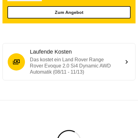
Zum Angebot
Laufende Kosten
Das kostet ein Land Rover Range
Rover Evoque 2.0 Si4 Dynamic AWD
Automatik (08/11 - 11/13)
Testergebnisse von ähnlichen Autos
Laufende Kosten
Rückrufe & Mängel des Land Rover Range
Technische Daten des
Land Rover Range 
Hier finden Sie eine Übersicht aller Autotests aus de
Individuelle Berechnung
Berechnung