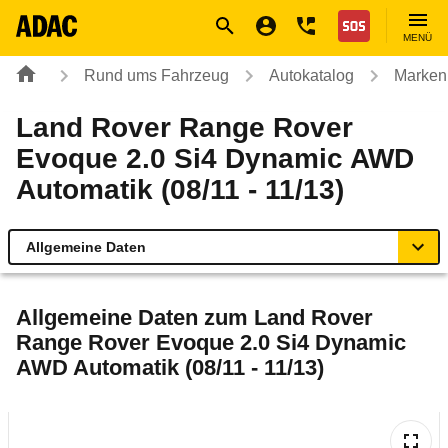
Navigation
Suche
Seiteninhalt
Fußzeile
Nothilfe
MENÜ
Rund ums Fahrzeug
Autokatalog
Marken
Land Rover Range Rover
Evoque 2.0 Si4 Dynamic AWD
Automatik (08/11 - 11/13)
Allgemeine Daten
Allgemeine Daten
Allgemeine Daten zum
Land Rover
Range Rover Evoque 2.0 Si4 Dynamic
Technische Daten
AWD Automatik (08/11 - 11/13)
Ähnliche Autotests