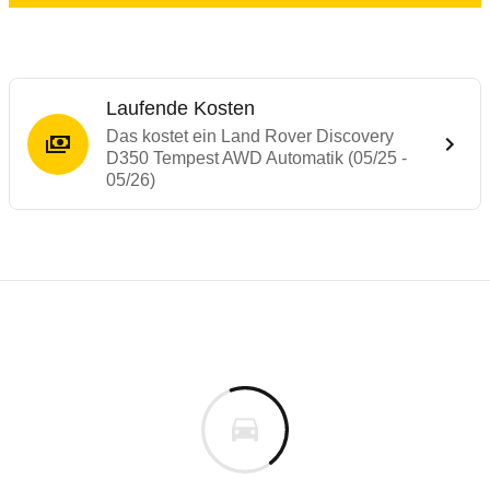
Laufende Kosten
Das kostet ein Land Rover Discovery
D350 Tempest AWD Automatik (05/25 -
05/26)
Laufende Kosten
Rückrufe & Mängel des Land Rover Discov
Technische Daten des
Land Rover Discov
Individuelle Berechnung
Berechnung
€
Alle Rückrufe
s
114.193 €
Fahrzeugpreis
Hier können Sie sich zu den Rückrufen des Fahrzeuges 
0 km