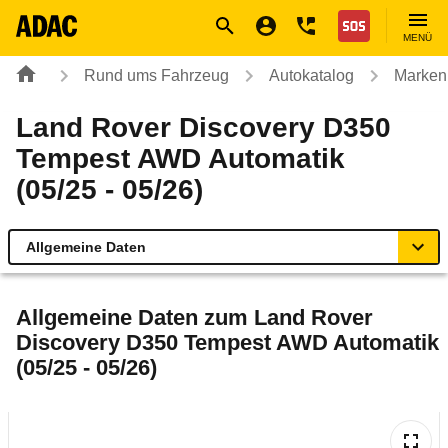
Navigation
Suche
Seiteninhalt
Fußzeile
Nothilfe
MENÜ
Rund ums Fahrzeug
Autokatalog
Marken
Land Rover Discovery D350
Tempest AWD Automatik
(05/25 - 05/26)
Allgemeine Daten
Allgemeine Daten
Allgemeine Daten zum
Land Rover
Discovery D350 Tempest AWD Automatik
Technische Daten
(05/25 - 05/26)
Laufende Kosten