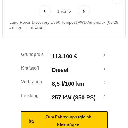
Rückrufe & Mängel
1
von
5
Land Rover Discovery D350 Tempest AWD Automatik (05/25
- 05/26) 1
© ADAC
Grundpreis
113.100 €
Kraftstoff
Diesel
Verbrauch
8,5 l/100 km
Leistung
257 kW (350 PS)
Zum Fahrzeugvergleich
hinzufügen