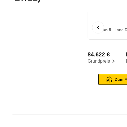
1 von 5
Land R
84.622 €
Grundpreis
Zum F