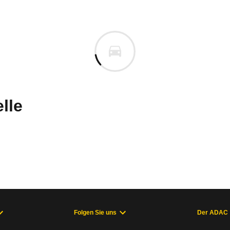
 Rover Discovery
Rover Discovery D300 HSE AW
m
uges informieren. Welche Fahrzeuge genau betroffe
lle
21
September 2021
it Dreiliter-Sechszylinder-Dieselmotor
A
Folgen Sie uns
Der ADAC
der-Ölzufuhrleitung