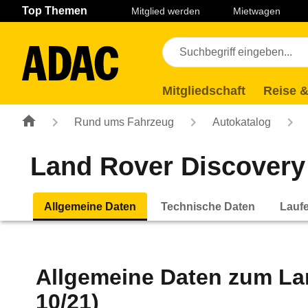
Navigation
Suche
Seiteninhalt
Fußzeile
Top Themen
Mitglied werden
Mietwagen
Mitgliedschaft
Reise &
Rund ums Fahrzeug
Autokatalog
Land Rover Discovery
Allgemeine Daten
Technische Daten
Lauf
Allgemeine Daten zum
La
10/21)