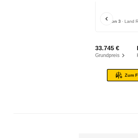
1 von 3
Land R
33.745 €
Grundpreis
Zum F