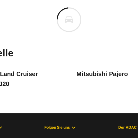
 Rover Discovery
Rover Discovery Td5 Automati
cm
m
uges informieren. Welche Fahrzeuge genau betroffe
lle
 Land Cruiser
Mitsubishi Pajero
J20
mpenrelais kann das Lösen der Bremsanlage behindern.
2/98), DiscoveryII (10/98 - 07/02)
Folgen Sie uns
Der ADAC