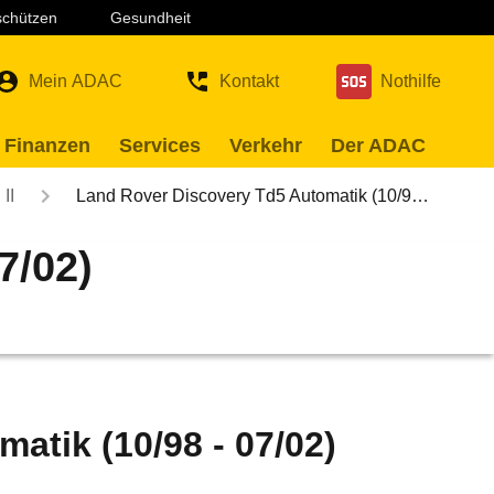
 schützen
Gesundheit
Mein ADAC
Kontakt
Nothilfe
 Finanzen
Services
Verkehr
Der ADAC
II
Land Rover Discovery Td5 Automatik (10/9…
7/02)
atik (10/98 - 07/02)