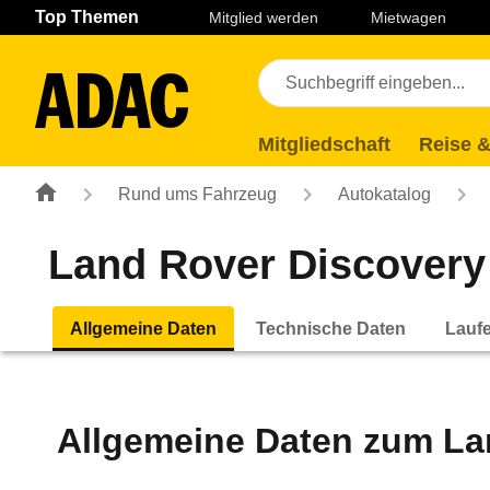
Navigation
Suche
Seiteninhalt
Fußzeile
Top Themen
Mitglied werden
Mietwagen
Mitgliedschaft
Reise &
Rund ums Fahrzeug
Autokatalog
Land Rover Discovery 
Allgemeine Daten
Technische Daten
Lauf
Allgemeine Daten zum
La