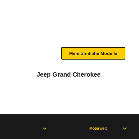
k (10/98 - 07/02)
n sind, entnehmen Sie bitte dem Rückruf, da häufi
Mehr ähnliche Modelle
Jeep Grand Cherokee
Motorwelt