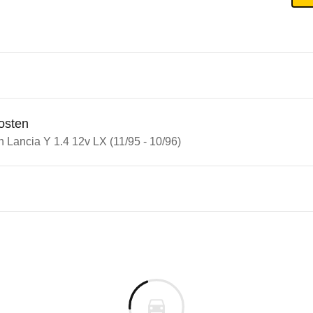
osten
n Lancia Y 1.4 12v LX (11/95 - 10/96)
ia Y
a Y 1.4 12v LX (11/95 - 10/96)