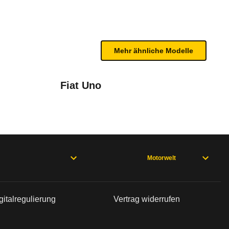
bleme mit Ihrem Fahrzeug haben. Ihre Meldungen w
Mehr ähnliche Modelle
Fiat Uno
Motorwelt
rweisen und wo öfter der Pannenhelfer gefragt is
gitalregulierung
Vertrag widerrufen