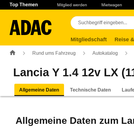
Navigation
Suche
Seiteninhalt
Fußzeile
Top Themen
Mitglied werden
Mietwagen
Mitgliedschaft
Reise &
Rund ums Fahrzeug
Autokatalog
Lancia Y 1.4 12v LX (11
Allgemeine Daten
Technische Daten
Lauf
Allgemeine Daten zum
La