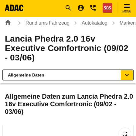
Navigation
Suche
Seiteninhalt
Fußzeile
Nothilfe
MENÜ
Rund ums Fahrzeug
Autokatalog
Marken
Lancia Phedra 2.0 16v
Executive Comfortronic (09/02
- 03/06)
Allgemeine Daten
Allgemeine Daten
Allgemeine Daten zum
Lancia Phedra 2.0
16v Executive Comfortronic (09/02 -
Technische Daten
03/06)
Ähnliche Autotests