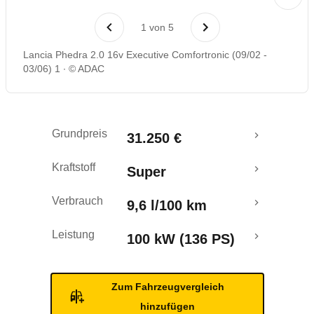
Laufende Kosten
1
von
5
Rückrufe & Mängel
Lancia Phedra 2.0 16v Executive Comfortronic (09/02 -
03/06) 1
© ADAC
Grundpreis
31.250 €
Kraftstoff
Super
Verbrauch
9,6 l/100 km
Leistung
100 kW (136 PS)
Zum Fahrzeugvergleich
hinzufügen