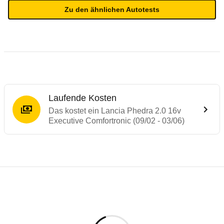
Zu den ähnlichen Autotests
Laufende Kosten
Das kostet ein Lancia Phedra 2.0 16v
Executive Comfortronic (09/02 - 03/06)
Testergebnisse von ähnlichen Autos
Laufende Kosten
Rückrufe & Mängel des Lancia Phedra
Technische Daten des
Lancia Phedra 2.0 
Hier finden Sie eine Übersicht aller Autotests aus de
Individuelle Berechnung
Berechnung