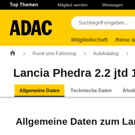
Navigation
Suche
Seiteninhalt
Fußzeile
Top Themen
Mitglied werden
Mietwagen
Mitgliedschaft
Reise &
Rund ums Fahrzeug
Autokatalog
Lancia Phedra 2.2 jtd 
Allgemeine Daten
Technische Daten
Ähnli
Allgemeine Daten zum
La