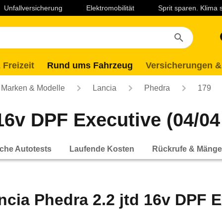
Unfallversicherung
Elektromobilität
Sprit sparen. Klima
 Freizeit
Rund ums Fahrzeug
Versicherungen &
Marken & Modelle
Lancia
Phedra
179
16v DPF Executive (04/04 
che Autotests
Laufende Kosten
Rückrufe & Mänge
ncia Phedra 2.2 jtd 16v DPF Ex