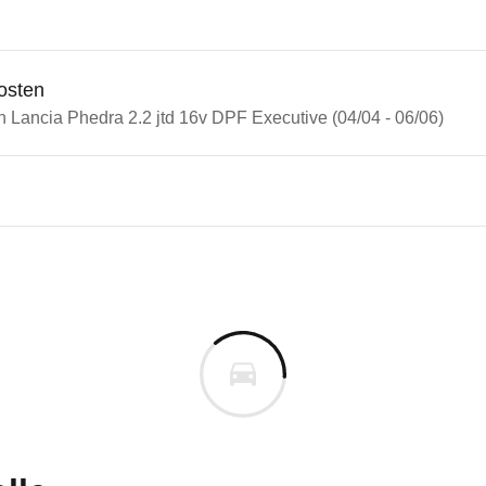
osten
n Lancia Phedra 2.2 jtd 16v DPF Executive (04/04 - 06/06)
n Autos
ia Phedra
a Phedra 2.2 jtd 16v DPF Exec
s derselben Baureihengeneration wie das ausgewähl
uges informieren. Welche Fahrzeuge genau betroffe