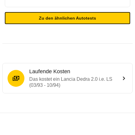
Zu den ähnlichen Autotests
Laufende Kosten
Das kostet ein Lancia Dedra 2.0 i.e. LS
(03/93 - 10/94)
Laufende Kosten
Rückrufe & Mängel des Lancia Dedra
Technische Daten des
Lancia Dedra 2.0 i.