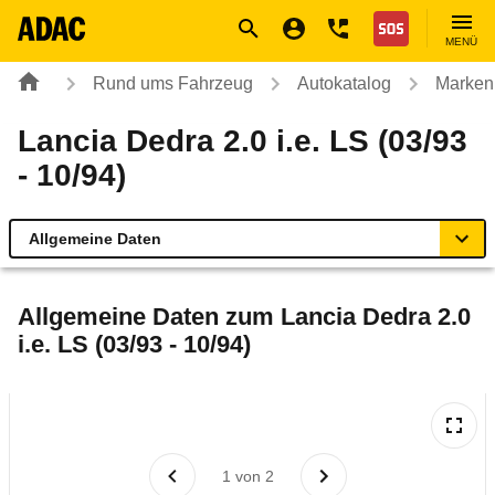
Navigation
Suche
Seiteninhalt
Fußzeile
Nothilfe
MENÜ
Rund ums Fahrzeug
Autokatalog
Marken
Lancia Dedra 2.0 i.e. LS (03/93
- 10/94)
Allgemeine Daten
Allgemeine Daten
Allgemeine Daten zum
Lancia Dedra 2.0
i.e. LS (03/93 - 10/94)
Technische Daten
Laufende Kosten
Rückrufe & Mängel
1
von
2