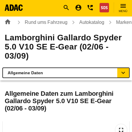
Navigation
Suche
Seiteninhalt
Fußzeile
Nothilfe
MENÜ
Rund ums Fahrzeug
Autokatalog
Marken
Lamborghini Gallardo Spyder
5.0 V10 SE E-Gear (02/06 -
03/09)
Allgemeine Daten
Allgemeine Daten
Allgemeine Daten zum
Lamborghini
Gallardo Spyder 5.0 V10 SE E-Gear
Technische Daten
(02/06 - 03/09)
Ähnliche Autotests