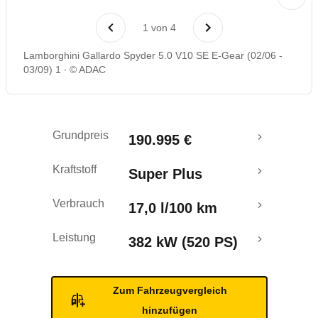
Rückrufe & Mängel
1
von
4
Lamborghini Gallardo Spyder 5.0 V10 SE E-Gear (02/06 -
03/09) 1
© ADAC
Grundpreis
190.995 €
Kraftstoff
Super Plus
Verbrauch
17,0 l/100 km
Leistung
382 kW (520 PS)
Zum Fahrzeugvergleich
hinzufügen