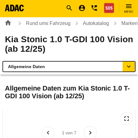
Navigation
Suche
Seiteninhalt
Fußzeile
Nothilfe
MENÜ
Rund ums Fahrzeug
Autokatalog
Marken
Kia Stonic 1.0 T-GDI 100 Vision
(ab 12/25)
Allgemeine Daten
Allgemeine Daten
Allgemeine Daten zum
Kia Stonic 1.0 T-
GDI 100 Vision (ab 12/25)
Technische Daten
Ähnliche Autotests
Laufende Kosten
1
von
7