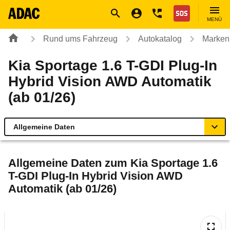
Navigation
Suche
Seiteninhalt
Fußzeile
Nothilfe
MENÜ
Rund ums Fahrzeug
Autokatalog
Marken
Kia Sportage 1.6 T-GDI Plug-In
Hybrid Vision AWD Automatik
(ab 01/26)
Allgemeine Daten
Allgemeine Daten
Allgemeine Daten zum
Kia Sportage 1.6
T-GDI Plug-In Hybrid Vision AWD
Technische Daten
Automatik (ab 01/26)
Ähnliche Autotests