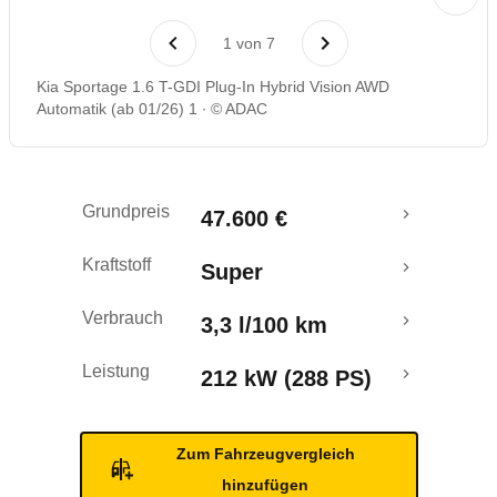
Laufende Kosten
1
von
7
Rückrufe & Mängel
Kia Sportage 1.6 T-GDI Plug-In Hybrid Vision AWD
Automatik (ab 01/26) 1
© ADAC
Reichweitenrechner
Grundpreis
47.600 €
Kraftstoff
Super
Verbrauch
3,3 l/100 km
Leistung
212 kW (288 PS)
Zum Fahrzeugvergleich
hinzufügen