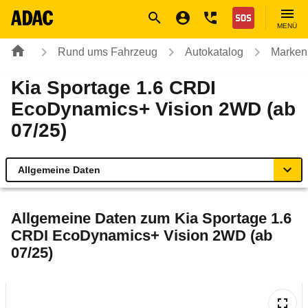
Navigation
Suche
Seiteninhalt
Fußzeile
Nothilfe
MENÜ
Rund ums Fahrzeug
Autokatalog
Marken
Kia Sportage 1.6 CRDI
EcoDynamics+ Vision 2WD (ab
07/25)
Allgemeine Daten
Allgemeine Daten
Allgemeine Daten zum
Kia Sportage 1.6
CRDI EcoDynamics+ Vision 2WD (ab
Technische Daten
07/25)
Ähnliche Autotests