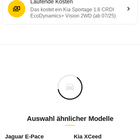
Laufende Kosten
Das kostet ein Kia Sportage 1.6 CRDI
EcoDynamics+ Vision 2WD (ab 07/25)
Testergebnisse von ähnlichen Autos
Laufende Kosten
Rückrufe & Mängel des Kia Sportage
Technische Daten des
Kia Sportage 1.6 
Hier finden Sie eine Übersicht aller Autotests aus de
Individuelle Berechnung
Berechnung
Keine gemeldeten Mängel
s
38.530 €
Fahrzeugpreis
Aktuell liegen uns keine Informationen zu Mängeln vo
0 km
Zur Mängelmeldung
Haltedauer
6 PS)
Auswahl ähnlicher Modelle
m
Jaguar E-Pace
Kia XCeed