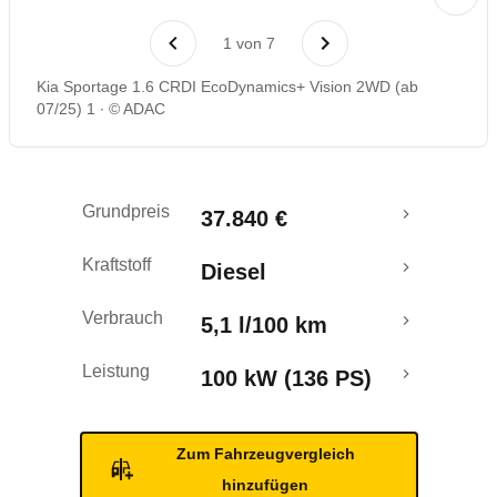
Laufende Kosten
1
von
7
Rückrufe & Mängel
Kia Sportage 1.6 CRDI EcoDynamics+ Vision 2WD (ab
07/25) 1
© ADAC
Grundpreis
37.840 €
Kraftstoff
Diesel
Verbrauch
5,1 l/100 km
Leistung
100 kW (136 PS)
Zum Fahrzeugvergleich
hinzufügen