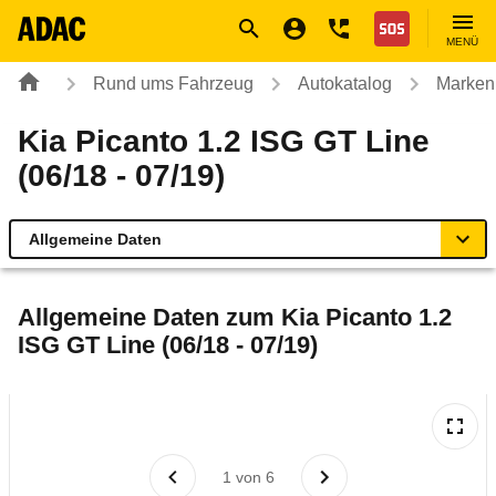
Navigation
Suche
Seiteninhalt
Fußzeile
Nothilfe
MENÜ
Rund ums Fahrzeug
Autokatalog
Marken
Kia Picanto 1.2 ISG GT Line
(06/18 - 07/19)
Allgemeine Daten
Allgemeine Daten
Allgemeine Daten zum
Kia Picanto 1.2
ISG GT Line (06/18 - 07/19)
Technische Daten
Ähnliche Autotests
Laufende Kosten
1
von
6