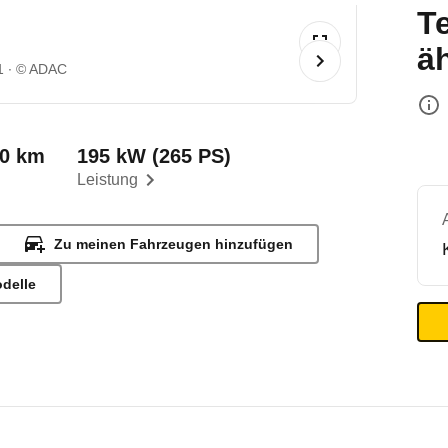
T
ä
1
© ADAC
00 km
195 kW (265 PS)
Leistung
Zu meinen Fahrzeugen hinzufügen
odelle