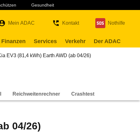
 schützen
Gesundheit
Mein ADAC
Kontakt
Nothilfe
 Finanzen
Services
Verkehr
Der ADAC
Kia EV3 (81,4 kWh) Earth AWD (ab 04/26)
l
Reichweitenrechner
Crashtest
ab 04/26)