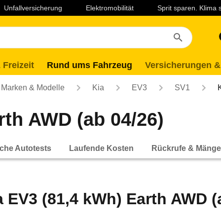
Unfallversicherung
Elektromobilität
Sprit sparen. Klima
 Freizeit
Rund ums Fahrzeug
Versicherungen &
Marken & Modelle
Kia
EV3
SV1
rth AWD (ab 04/26)
che Autotests
Laufende Kosten
Rückrufe & Mänge
a EV3 (81,4 kWh) Earth AWD (