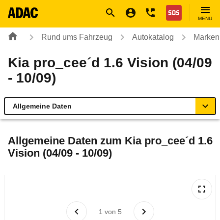
Navigation
Suche
Seiteninhalt
Fußzeile
Nothilfe
MENÜ
Rund ums Fahrzeug
Autokatalog
Marken
Kia pro_cee´d 1.6 Vision (04/09
- 10/09)
Allgemeine Daten
Allgemeine Daten
Allgemeine Daten zum
Kia pro_cee´d 1.6
Vision (04/09 - 10/09)
Technische Daten
Ähnliche Autotests
Laufende Kosten
1
von
5