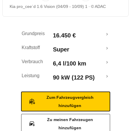
Kia pro_cee´d 1.6 Vision (04/09 - 10/09) 1
© ADAC
Rückrufe & Mängel
Crashtest
Grundpreis
16.450 €
Kraftstoff
Super
Verbrauch
6,4 l/100 km
Leistung
90 kW (122 PS)
Zum Fahrzeugvergleich
hinzufügen
Zu meinen Fahrzeugen
hinzufügen