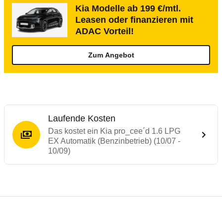
Kia Modelle ab 199 €/mtl.
Leasen oder finanzieren mit
ADAC Vorteil!
Zum Angebot
Laufende Kosten
Das kostet ein Kia pro_cee´d 1.6 LPG
EX Automatik (Benzinbetrieb) (10/07 -
10/09)
Testergebnisse von ähnlichen Autos
Laufende Kosten
Rückrufe & Mängel des Kia Ceed
Crashtest Kia Cee`d
Technische Daten des
Kia pro_cee´d 1.6 