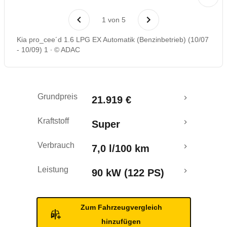
Laufende Kosten
1
von
5
Rückrufe & Mängel
Kia pro_cee´d 1.6 LPG EX Automatik (Benzinbetrieb) (10/07
- 10/09) 1
© ADAC
Crashtest
Grundpreis
21.919 €
Kraftstoff
Super
Verbrauch
7,0 l/100 km
Leistung
90 kW (122 PS)
Zum Fahrzeugvergleich
hinzufügen