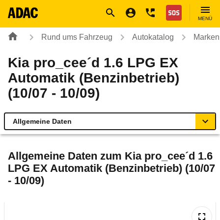
Navigation
Suche
Seiteninhalt
Fußzeile
Nothilfe
MENÜ
Rund ums Fahrzeug
Autokatalog
Marken
Kia pro_cee´d 1.6 LPG EX
Automatik (Benzinbetrieb)
(10/07 - 10/09)
Allgemeine Daten
Allgemeine Daten
Allgemeine Daten zum
Kia pro_cee´d 1.6
LPG EX Automatik (Benzinbetrieb) (10/07
Technische Daten
- 10/09)
Ähnliche Autotests